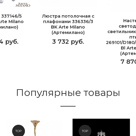
 337146/5
Люстра потолочная с
Наст
rte Milano
плафонами 336336/3
свето
милано)
BK Arte Milano
светильник
(Артемилано)
пт
4 руб.
3 732 руб.
269101/D180
Bl Art
(Арте
7 87
Популярные товары
NEW
TOP
TOP