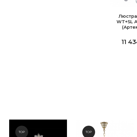
Люстра
WT+SL A
(Арте
11 43
TOP
TOP