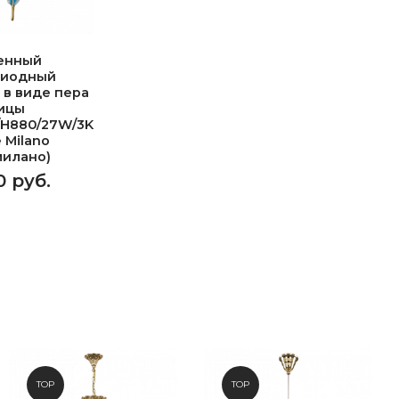
енный
диодный
 в виде пера
ицы
/H880/27W/3K
e Milano
милано)
0 руб.
TOP
TOP