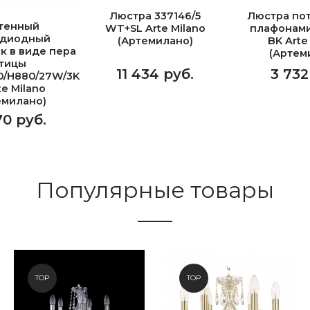
Люстра 337146/5
Люстра пот
тенный
WT+SL Arte Milano
плафонами
одиодный
(Артемилано)
BK Arte
к в виде пера
(Артем
тицы
11 434 руб.
3 732
0/H880/27W/3K
te Milano
емилано)
70 руб.
Популярные товары
TOP
TOP