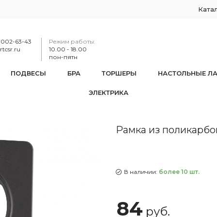
Ката
-002-63-43
Режим работы:
tcsr.ru
10.00 - 18.00
пон-пятн
ПОДВЕСЫ
БРА
ТОРШЕРЫ
НАСТОЛЬНЫЕ Л
ЭЛЕКТРИКА
мка из поликарбоната на 1 пост 502.15-1.black
Рамка из поликарбона
В наличии:
более 10 шт.
84
руб.