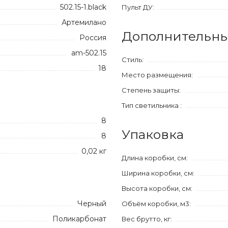
502.15-1.black
Пульт ДУ:
Артемилано
Дополнительны
Россия
am-502.15
Стиль:
18
Место размещения:
Степень защиты:
Тип светильника :
8
Упаковка
8
0,02 кг
Длина коробки, см:
Ширина коробки, см:
Высота коробки, см:
Черный
Объём коробки, м3:
Поликарбонат
Вес брутто, кг: