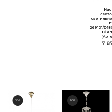
Нас
свет
светильни
п
269101/D18
Bl Ar
(Арт
7 8
TOP
TOP