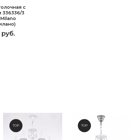
олочная с
 336336/3
 Milano
илано)
 руб.
TOP
TOP