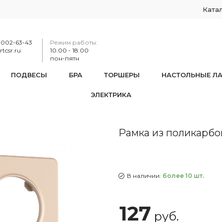
Ката
-002-63-43
Режим работы:
tcsr.ru
10.00 - 18.00
пон-пятн
ПОДВЕСЫ
БРА
ТОРШЕРЫ
НАСТОЛЬНЫЕ Л
ЭЛЕКТРИКА
мка из поликарбоната на 2 поста 502.15-2.shampan
Рамка из поликарбон
В наличии:
более 10 шт.
127
руб.