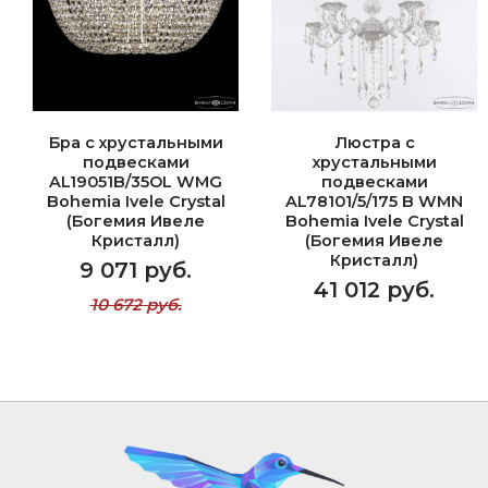
Бра с хрустальными
Люстра с
подвесками
хрустальными
AL19051B/35OL WMG
подвесками
Bohemia Ivele Crystal
AL78101/5/175 B WMN
(Богемия Ивеле
Bohemia Ivele Crystal
Кристалл)
(Богемия Ивеле
Кристалл)
9 071 руб.
41 012 руб.
10 672 руб.