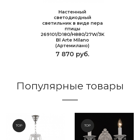
Настенный
светодиодный
светильник в виде пера
птицы
269101/D180/H880/27W/3K
Bl Arte Milano
(Артемилано)
7 870 руб.
Популярные товары
TOP
NEW
TOP