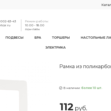
Ката
-002-63-43
Режим работы:
tcsr.ru
10.00 - 18.00
пон-пятн
ПОДВЕСЫ
БРА
ТОРШЕРЫ
НАСТОЛЬНЫЕ Л
ЭЛЕКТРИКА
мка из поликарбоната на 2 поста 517.17-2.white
Рамка из поликарбона
В наличии:
более 10 шт.
112
руб.