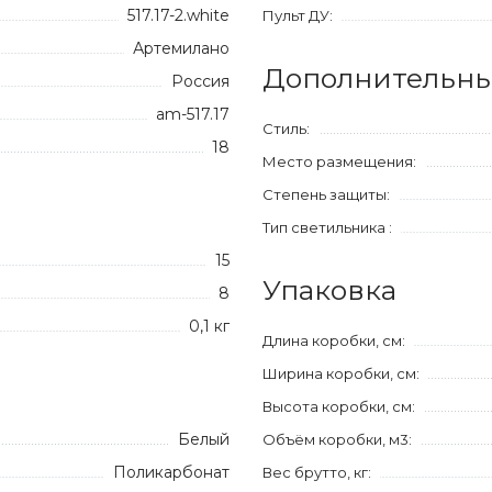
517.17-2.white
Пульт ДУ:
Артемилано
Дополнительны
Россия
am-517.17
Стиль:
18
Место размещения:
Степень защиты:
Тип светильника :
15
Упаковка
8
0,1 кг
Длина коробки, см:
Ширина коробки, см:
Высота коробки, см:
Белый
Объём коробки, м3:
Поликарбонат
Вес брутто, кг: