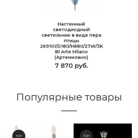
Настенный
светодиодный
светильник в виде пера
птицы
269101/D180/H880/27W/3K
Bl Arte Milano
(Артемилано)
7 870 руб.
Популярные товары
NEW
TOP
TOP