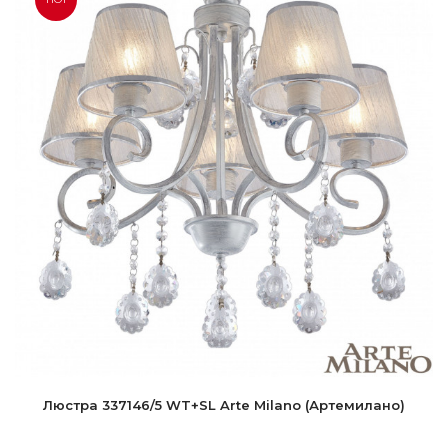
Люстра 337146/5 WT+SL Arte Milano (Артемилано)