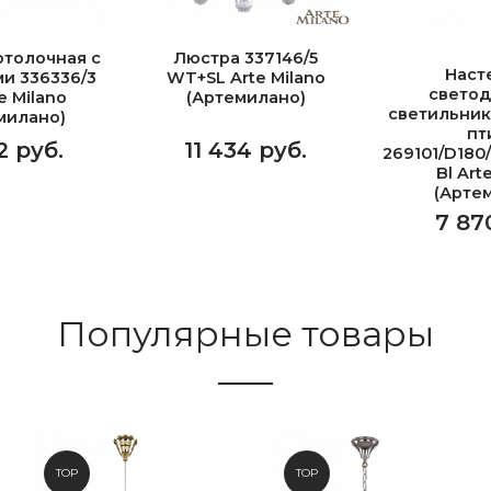
отолочная с
Люстра 337146/5
Наст
и 336336/3
WT+SL Arte Milano
свето
e Milano
(Артемилано)
светильник
милано)
пт
2 руб.
11 434 руб.
269101/D180
Bl Art
(Арте
7 87
Популярные товары
TOP
TOP