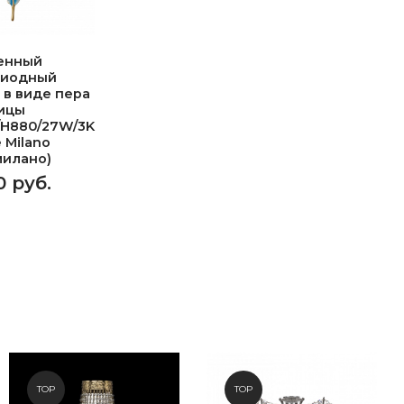
енный
диодный
 в виде пера
ицы
/H880/27W/3K
e Milano
милано)
0 руб.
TOP
TOP