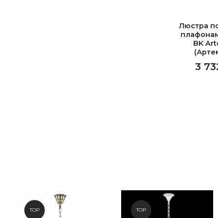
Люстра п
плафонам
BK Art
(Арте
3 73
TOP
TOP