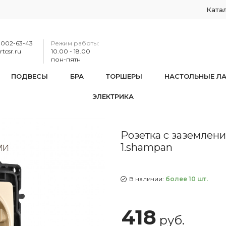
Ката
-002-63-43
Режим работы:
tcsr.ru
10.00 - 18.00
пон-пятн
ПОДВЕСЫ
БРА
ТОРШЕРЫ
НАСТОЛЬНЫЕ Л
ЭЛЕКТРИКА
 с заземлением и шторками, 16A 250V 217.40-1.shampan
Розетка с заземлени
1.shampan
В наличии:
более 10 шт.
418
руб.