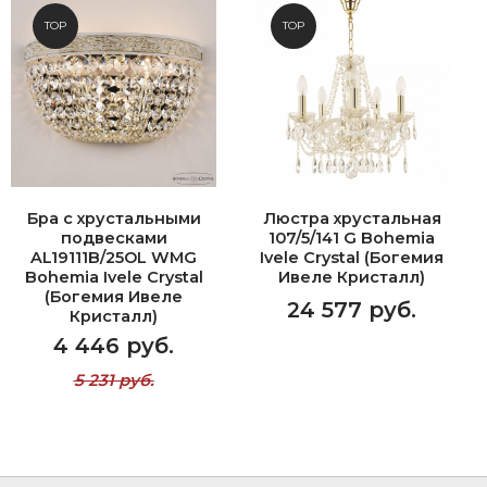
TOP
TOP
Бра с хрустальными
Люстра хрустальная
подвесками
107/5/141 G Bohemia
AL19111B/25OL WMG
Ivele Crystal (Богемия
Bohemia Ivele Crystal
Ивеле Кристалл)
(Богемия Ивеле
24 577 руб.
Кристалл)
4 446 руб.
5 231 руб.