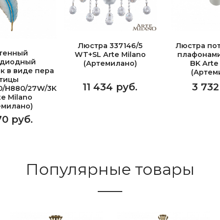
Люстра 337146/5
Люстра пот
тенный
WT+SL Arte Milano
плафонами
одиодный
(Артемилано)
BK Arte
к в виде пера
(Артем
тицы
11 434 руб.
3 732
0/H880/27W/3K
te Milano
емилано)
70 руб.
Популярные товары