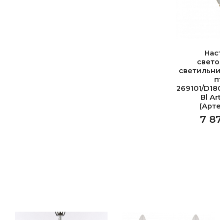
Нас
свет
светильни
п
269101/D18
Bl Ar
(Арт
7 8