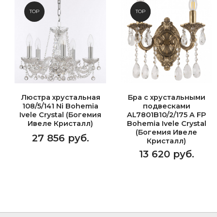
TOP
NEW
TOP
Люстра хрустальная
Бра с хрустальными
108/5/141 Ni Bohemia
подвесками
Ivele Crystal (Богемия
AL7801B10/2/175 A FP
Ивеле Кристалл)
Bohemia Ivele Crystal
(Богемия Ивеле
27 856 руб.
Кристалл)
13 620 руб.