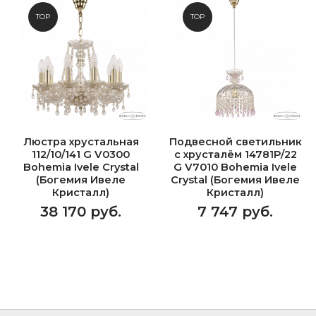
TOP
TOP
Люстра хрустальная
Подвесной светильник
112/10/141 G V0300
с хрусталём 14781P/22
Bohemia Ivele Crystal
G V7010 Bohemia Ivele
(Богемия Ивеле
Crystal (Богемия Ивеле
Кристалл)
Кристалл)
38 170 руб.
7 747 руб.