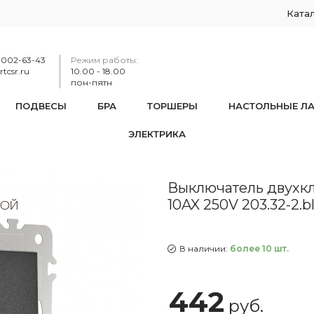
Ката
-002-63-43
Режим работы:
tcsr.ru
10.00 - 18.00
пон-пятн
ПОДВЕСЫ
БРА
ТОРШЕРЫ
НАСТОЛЬНЫЕ Л
ЭЛЕКТРИКА
тель двухклавишный проходной (на 2 направления), 10AX 250V
Выключатель двухкл
10AX 250V 203.32-2.b
В наличии:
более 10 шт.
442
руб.