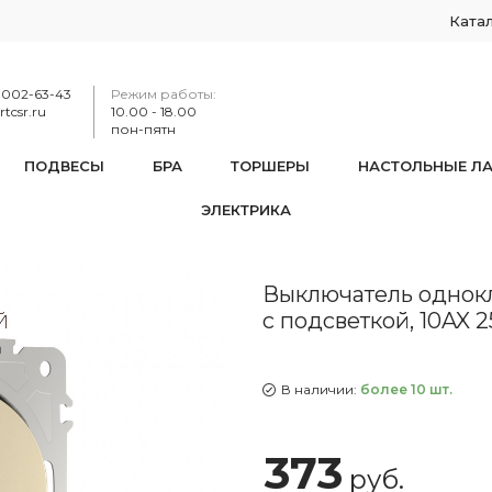
Ката
-002-63-43
Режим работы:
tcsr.ru
10.00 - 18.00
пон-пятн
ПОДВЕСЫ
БРА
ТОРШЕРЫ
НАСТОЛЬНЫЕ Л
ЭЛЕКТРИКА
тель одноклавишный проходной (на 2 направления) с подсве
Выключатель однокл
с подсветкой, 10AX 
В наличии:
более 10 шт.
373
руб.