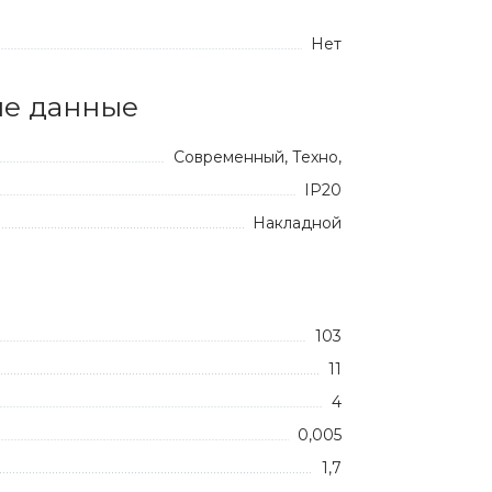
Нет
е данные
Современный, Техно,
IP20
Накладной
103
11
4
0,005
1,7