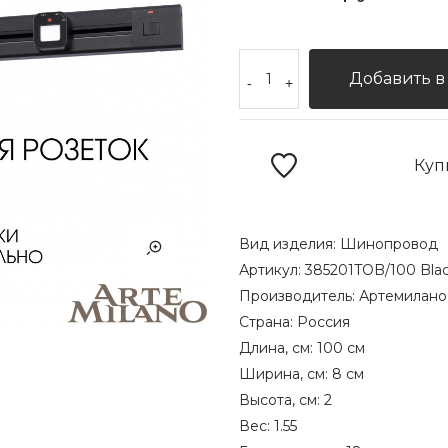
Добавить в
-
+
Куп
Вид изделия:
Шинопровод
Артикул:
385201TOB/100 Bla
Производитель:
Артемилано
Страна:
Россия
Длина, см:
100 см
Ширина, см:
8 см
Высота, см:
2
Вес:
1.55