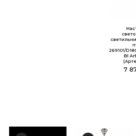
Нас
свет
светильни
п
269101/D18
Bl Ar
(Арт
7 8