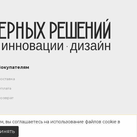
Покупателям
оставка
плата
озврат
м, вы соглашаетесь на использование файлов cookie в
инять