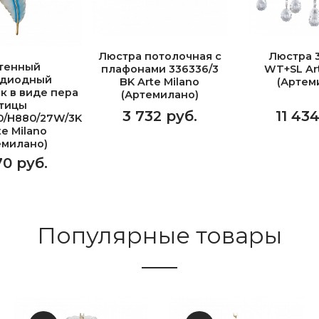
Люстра потолочная с
Люстра 3
тенный
плафонами 336336/3
WT+SL Art
одиодный
BK Arte Milano
(Артем
к в виде пера
(Артемилано)
тицы
3 732 руб.
11 43
0/H880/27W/3K
te Milano
емилано)
70 руб.
Популярные товары