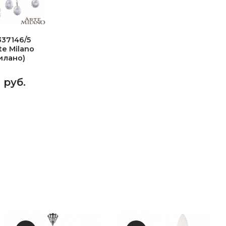
37146/5
e Milano
илано)
4 руб.