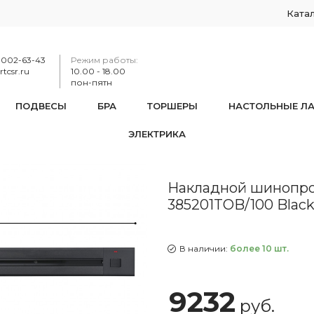
Ката
-002-63-43
Режим работы:
tcsr.ru
10.00 - 18.00
пон-пятн
ПОДВЕСЫ
БРА
ТОРШЕРЫ
НАСТОЛЬНЫЕ Л
ЭЛЕКТРИКА
нопровод с выключателем, 25A 250V 385201TOB/100 Black
Накладной шинопров
385201TOB/100 Blac
В наличии:
более 10 шт.
9232
руб.