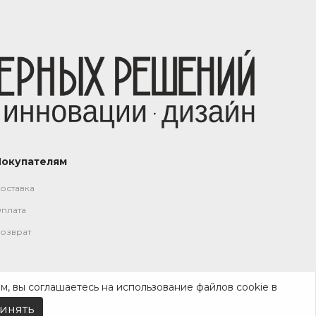
Покупателям
оставка
плата
озврат
м, вы соглашаетесь на использование файлов cookie в
инять