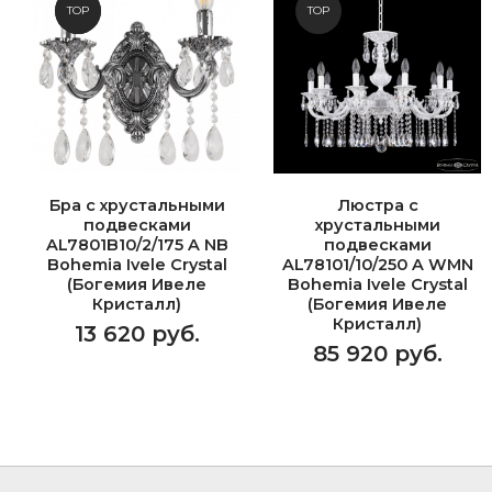
NEW
TOP
TOP
Бра с хрустальными
Люстра с
подвесками
хрустальными
AL7801B10/2/175 A NB
подвесками
Bohemia Ivele Crystal
AL78101/10/250 A WMN
(Богемия Ивеле
Bohemia Ivele Crystal
Кристалл)
(Богемия Ивеле
Кристалл)
13 620 руб.
85 920 руб.