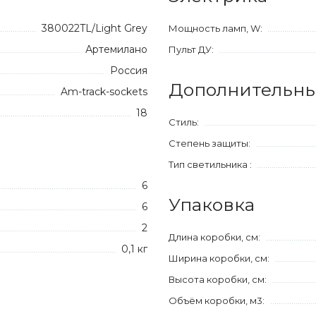
380022TL/Light Grey
Мощность ламп, W:
Артемилано
Пульт ДУ:
Россия
Дополнительны
Am-track-sockets
18
Стиль:
Степень защиты:
Тип светильника :
6
Упаковка
6
2
Длина коробки, см:
0,1 кг
Ширина коробки, см:
Высота коробки, см:
Объём коробки, м3: