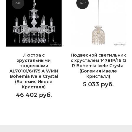
NEW
TOP
TOP
Люстра с
Подвесной светильник
хрустальными
с хрусталём 14781P/16 G
подвесками
R Bohemia Ivele Crystal
AL78101/6/175 A WMN
(Богемия Ивеле
Bohemia Ivele Crystal
Кристалл)
(Богемия Ивеле
5 033 руб.
Кристалл)
46 402 руб.