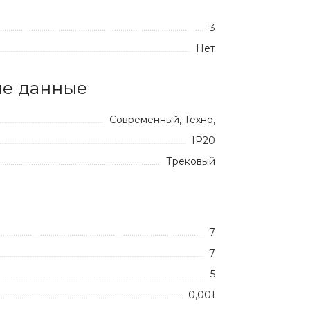
3
Нет
е данные
Современный, Техно,
IP20
Трековый
7
7
5
0,001