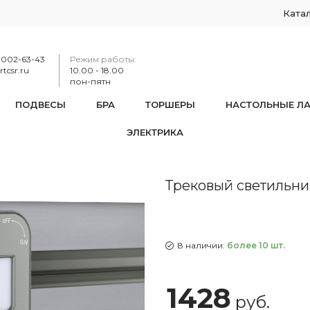
Ката
-002-63-43
Режим работы:
tcsr.ru
10.00 - 18.00
пон-пятн
ПОДВЕСЫ
БРА
ТОРШЕРЫ
НАСТОЛЬНЫЕ Л
ЭЛЕКТРИКА
тильник, 3W 250V 380022TL/Light Grey
Трековый светильни
В наличии:
более 10 шт.
1428
руб.