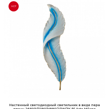
HOT
Настенный светодиодный светильник в виде пера
птицы 269101/D180/H880/27W/3K Bl Arte Milano