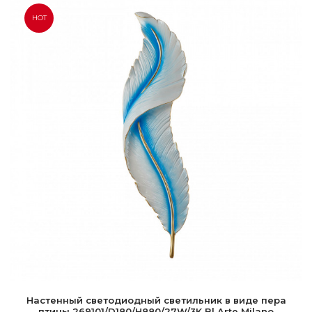
HOT
Настенный светодиодный светильник в виде пера
птицы 269101/D180/H880/27W/3K Bl Arte Milano