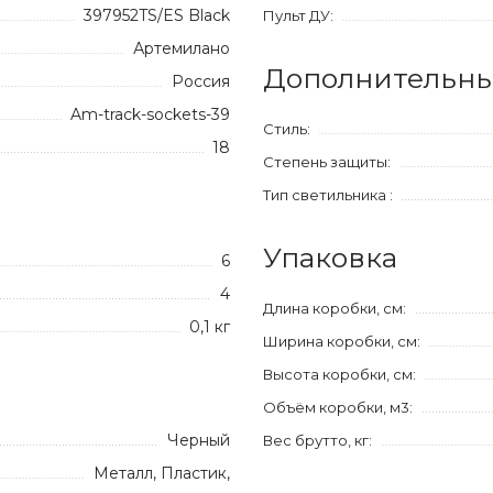
397952TS/ES Black
Пульт ДУ:
Артемилано
Дополнительны
Россия
Am-track-sockets-39
Стиль:
18
Степень защиты:
Тип светильника :
Упаковка
6
4
Длина коробки, см:
0,1 кг
Ширина коробки, см:
Высота коробки, см:
Объём коробки, м3:
Черный
Вес брутто, кг:
Металл, Пластик,