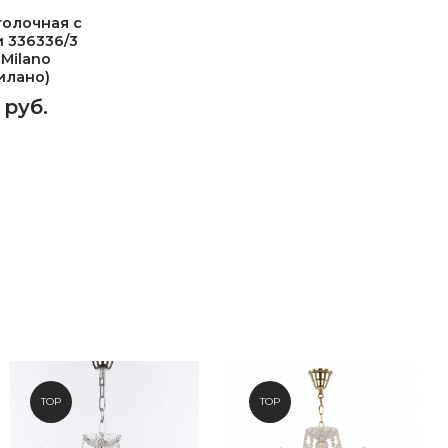
олочная с
 336336/3
 Milano
илано)
 руб.
TOP
TOP