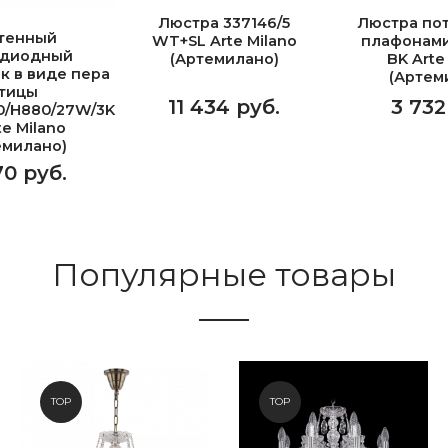
Люстра 337146/5
Люстра пот
тенный
WT+SL Arte Milano
плафонами
одиодный
(Артемилано)
BK Arte
к в виде пера
(Артем
тицы
11 434 руб.
3 732
0/H880/27W/3K
te Milano
емилано)
70 руб.
Популярные товары
TOP
TOP