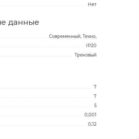
Нет
е данные
Современный, Техно,
IP20
Трековый
7
7
5
0,001
0,12