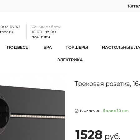
Ката
-002-63-43
Режим работы:
tcsr.ru
10.00 - 18.00
пон-пятн
ПОДВЕСЫ
БРА
ТОРШЕРЫ
НАСТОЛЬНЫЕ Л
ЭЛЕКТРИКА
етка, 16A 250V 397952TS/ES Black
Трековая розетка, 1
В наличии:
более 10 шт.
1528
руб.