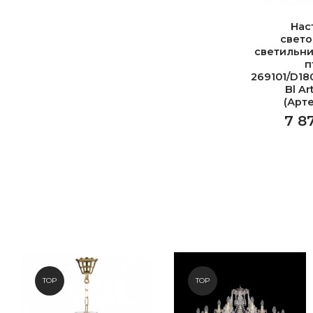
Нас
свет
светильни
п
269101/D18
Bl Ar
(Арт
7 8
TOP
TOP