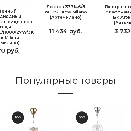
Люстра 337146/5
Люстра пот
тенный
WT+SL Arte Milano
плафонами
одиодный
(Артемилано)
BK Arte
к в виде пера
(Артем
тицы
11 434 руб.
3 732
0/H880/27W/3K
te Milano
емилано)
70 руб.
Популярные товары
TOP
TOP