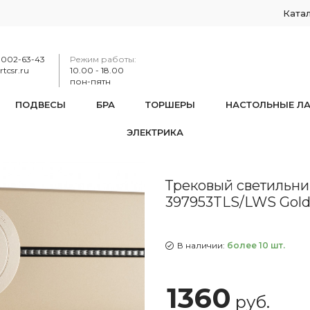
Ката
-002-63-43
Режим работы:
tcsr.ru
10.00 - 18.00
пон-пятн
ПОДВЕСЫ
БРА
ТОРШЕРЫ
НАСТОЛЬНЫЕ Л
ЭЛЕКТРИКА
тильник с датчиком движения, 2.2W 250V 397953TLS/LWS Gol
Трековый светильни
397953TLS/LWS Gol
В наличии:
более 10 шт.
1360
руб.