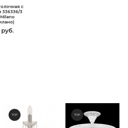
олочная с
 336336/3
 Milano
илано)
 руб.
TOP
TOP