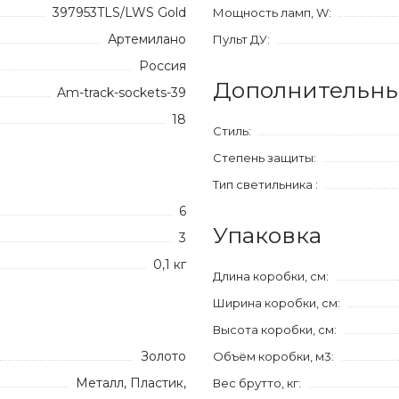
397953TLS/LWS Gold
Мощность ламп, W:
Артемилано
Пульт ДУ:
Россия
Дополнительны
Am-track-sockets-39
18
Стиль:
Степень защиты:
Тип светильника :
6
Упаковка
3
0,1 кг
Длина коробки, см:
Ширина коробки, см:
Высота коробки, см:
Золото
Объём коробки, м3:
Металл, Пластик,
Вес брутто, кг: