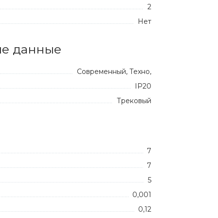
2
Нет
е данные
Современный, Техно,
IP20
Трековый
7
7
5
0,001
0,12