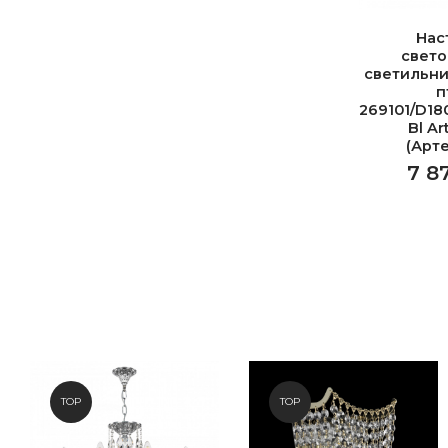
Нас
свет
светильни
п
269101/D18
Bl Ar
(Арт
7 8
TOP
TOP