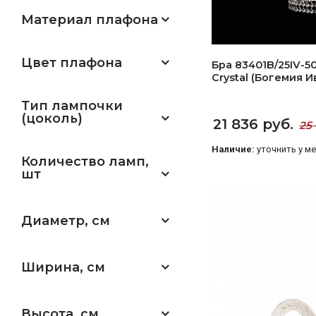
Материал плафона
Цвет плафона
Бра 83401B/25IV-50
Crystal (Богемия 
Тип лампочки
(цоколь)
21 836 руб.
25 
Наличие:
уточнить у м
Количество ламп,
шт
Диаметр, см
Ширина, см
Высота, см