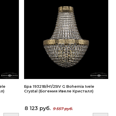
ele
Бра 19321B/H1/25IV G Bohemia Ivele
л)
Crystal (Богемия Ивеле Кристалл)
8 123 руб.
9 557 руб.