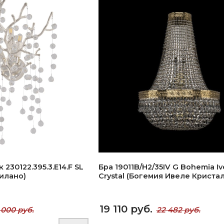
 230122.395.3.E14.F SL
Бра 19011B/H2/35IV G Bohemia Iv
милано)
Crystal (Богемия Ивеле Кристал
19 110 руб.
 000 руб.
22 482 руб.