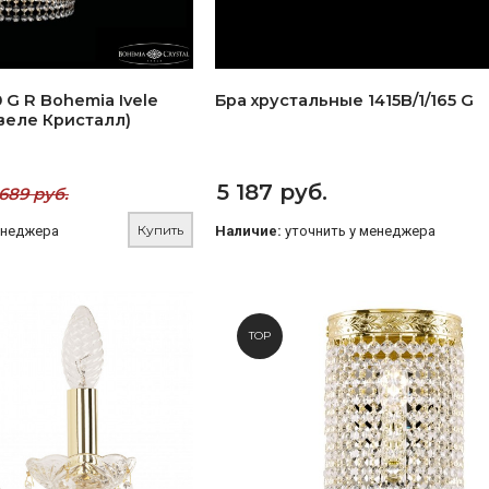
 G R Bohemia Ivele
Бра хрустальные 1415B/1/165 G
Ивеле Кристалл)
5 187 руб.
689 руб.
Купить
енеджера
Наличие:
уточнить у менеджера
TOP