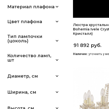
Материал плафона
Цвет плафона
Люстра хрустальная
Bohemia Ivele Crys
Кристалл)
Тип лампочки
(цоколь)
91 892 руб.
Наличие:
уточнить у м
Количество ламп,
шт
Диаметр, см
Ширина, см
Высота, см