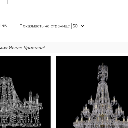
146
Показывать на странице
x
мия Ивеле Кристалл