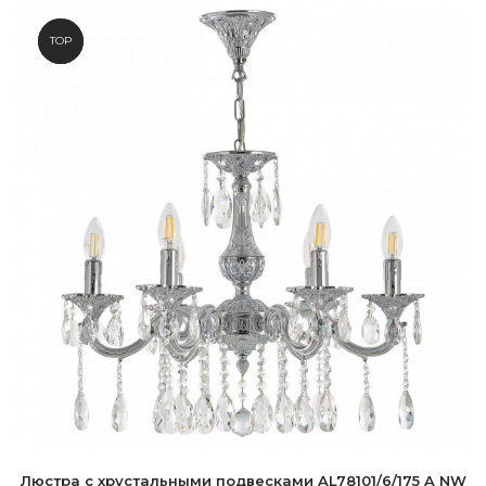
NEW
TOP
Люстра с хрустальными подвесками AL78101/6/175 A NW