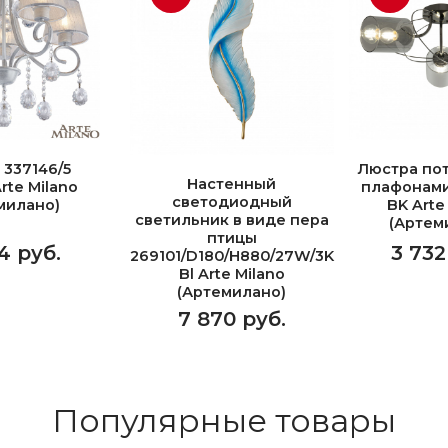
 337146/5
Люстра пот
Настенный
rte Milano
плафонами
светодиодный
милано)
BK Arte
светильник в виде пера
(Артем
птицы
4 руб.
3 732
269101/D180/H880/27W/3K
Bl Arte Milano
(Артемилано)
7 870 руб.
Популярные товары