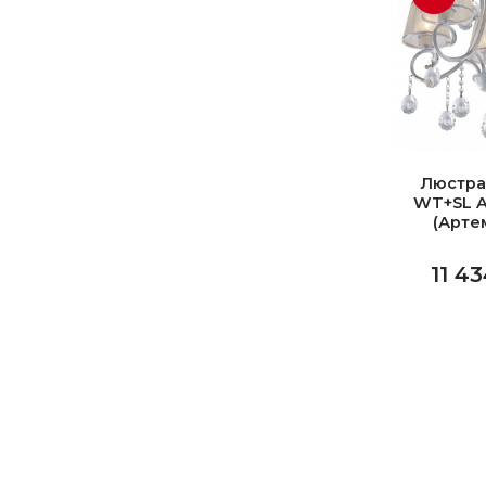
Люстра
WT+SL A
(Арте
11 43