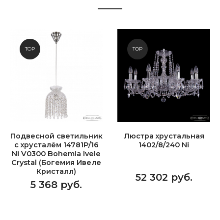
TOP
TOP
Подвесной светильник
Люстра хрустальная
с хрусталём 14781P/16
1402/8/240 Ni
Ni V0300 Bohemia Ivele
Crystal (Богемия Ивеле
Кристалл)
52 302 руб.
5 368 руб.