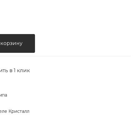
 корзину
ить в 1 клик
мпа
еле Кристалл