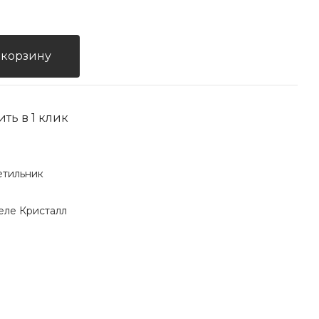
 корзину
ить в 1 клик
етильник
еле Кристалл