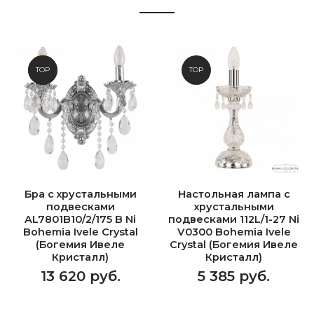
NEW
TOP
TOP
Бра с хрустальными
Настольная лампа с
подвесками
хрустальными
AL7801B10/2/175 B Ni
подвесками 112L/1-27 Ni
Bohemia Ivele Crystal
V0300 Bohemia Ivele
(Богемия Ивеле
Crystal (Богемия Ивеле
Кристалл)
Кристалл)
13 620 руб.
5 385 руб.