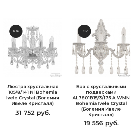
TOP
NEW
TOP
Люстра хрустальная
Бра с хрустальными
105/8/141 Ni Bohemia
подвесками
Ivele Crystal (Богемия
AL7801B15/3/175 A WMN
Ивеле Кристалл)
Bohemia Ivele Crystal
(Богемия Ивеле
31 752 руб.
Кристалл)
19 556 руб.