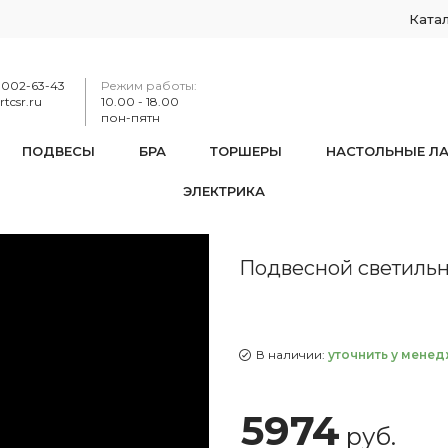
Ката
-002-63-43
Режим работы:
tcsr.ru
10.00 - 18.00
пон-пятн
ПОДВЕСЫ
БРА
ТОРШЕРЫ
НАСТОЛЬНЫЕ Л
ЭЛЕКТРИКА
сной светильник хрустальный 14781/15 Pa R
Подвесной светильни
В наличии:
уточнить у менед
5974
руб.