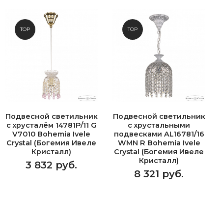
TOP
TOP
Подвесной светильник
Подвесной светильник
с хрусталём 14781P/11 G
с хрустальными
V7010 Bohemia Ivele
подвесками AL16781/16
Crystal (Богемия Ивеле
WMN R Bohemia Ivele
Кристалл)
Crystal (Богемия Ивеле
Кристалл)
3 832 руб.
8 321 руб.