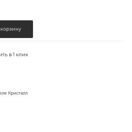
 корзину
ить в 1 клик
еле Кристалл