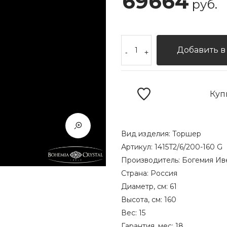
69664
руб.
Добавить в
-
+
Куп
Вид изделия:
Торшер
Артикул:
1415T2/6/200-160 G
Производитель:
Богемия Ив
Страна:
Россия
Диаметр, см:
61
Высота, см:
160
Вес:
15
Гарантия, мес:
18