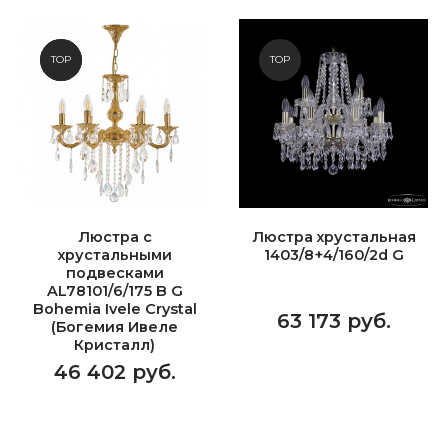
NEW
TOP
TOP
Люстра с
Люстра хрустальная
хрустальными
1403/8+4/160/2d G
подвесками
AL78101/6/175 B G
Bohemia Ivele Crystal
63 173 руб.
(Богемия Ивеле
Кристалл)
46 402 руб.