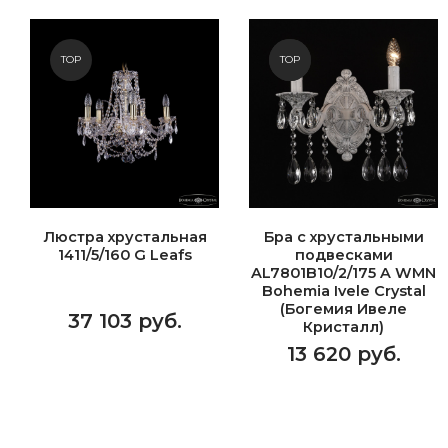
TOP
NEW
TOP
Люстра хрустальная
Бра с хрустальными
1411/5/160 G Leafs
подвесками
AL7801B10/2/175 A WMN
Bohemia Ivele Crystal
(Богемия Ивеле
37 103 руб.
Кристалл)
13 620 руб.