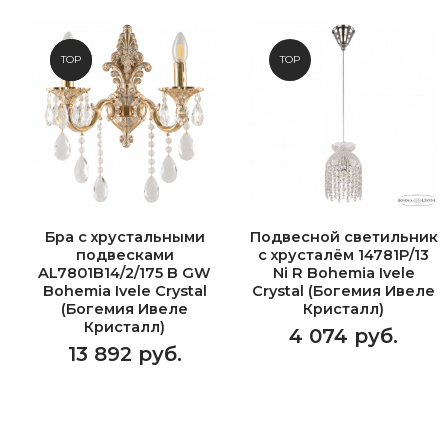
NEW
TOP
TOP
Бра с хрустальными
Подвесной светильник
подвесками
с хрусталём 14781P/13
AL7801B14/2/175 B GW
Ni R Bohemia Ivele
Bohemia Ivele Crystal
Crystal (Богемия Ивеле
(Богемия Ивеле
Кристалл)
Кристалл)
4 074 руб.
13 892 руб.