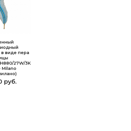
енный
диодный
 в виде пера
ицы
/H880/27W/3K
e Milano
милано)
0 руб.