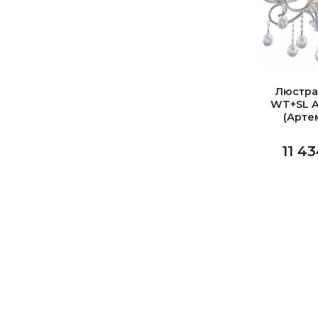
Люстра
WT+SL A
(Арте
11 43