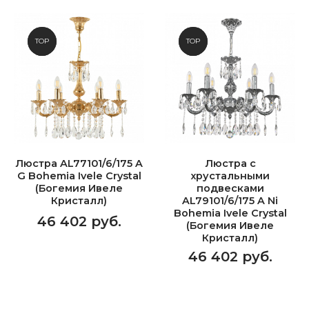
NEW
TOP
NEW
TOP
Люстра AL77101/6/175 A
Люстра с
G Bohemia Ivele Crystal
хрустальными
(Богемия Ивеле
подвесками
Кристалл)
AL79101/6/175 A Ni
Bohemia Ivele Crystal
46 402 руб.
(Богемия Ивеле
Кристалл)
46 402 руб.