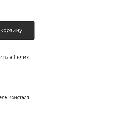
 корзину
ить в 1 клик
еле Кристалл