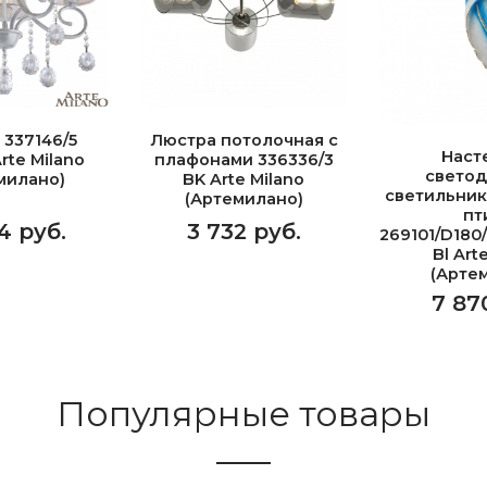
 337146/5
Люстра потолочная с
Наст
rte Milano
плафонами 336336/3
свето
милано)
BK Arte Milano
светильник
(Артемилано)
пт
4 руб.
3 732 руб.
269101/D180
Bl Art
(Арте
7 87
Популярные товары