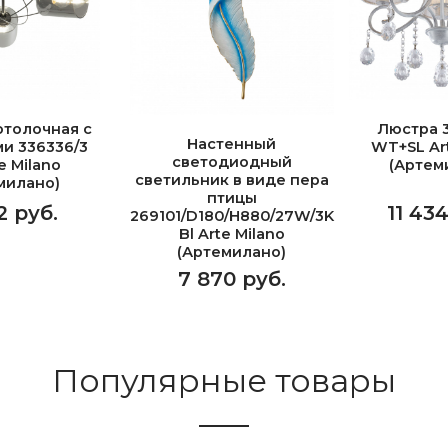
отолочная с
Люстра 3
Настенный
и 336336/3
WT+SL Art
светодиодный
e Milano
(Артем
светильник в виде пера
милано)
птицы
2 руб.
11 43
269101/D180/H880/27W/3K
Bl Arte Milano
(Артемилано)
7 870 руб.
Популярные товары