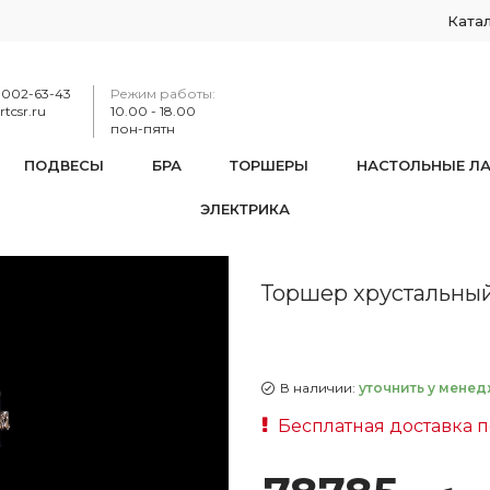
Ката
-002-63-43
Режим работы:
tcsr.ru
10.00 - 18.00
пон-пятн
ПОДВЕСЫ
БРА
ТОРШЕРЫ
НАСТОЛЬНЫЕ Л
ЭЛЕКТРИКА
1403T1/6/195-160 G M721
Торшер хрустальный 
В наличии:
уточнить у менед
Бесплатная доставка п