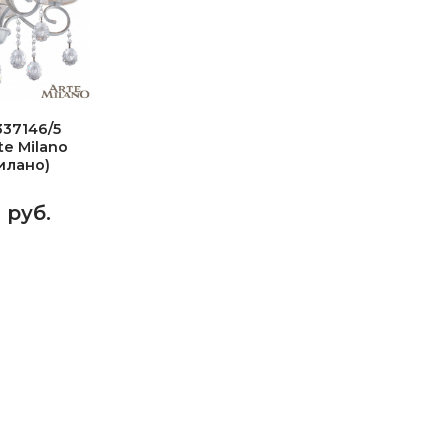
37146/5
e Milano
илано)
4 руб.