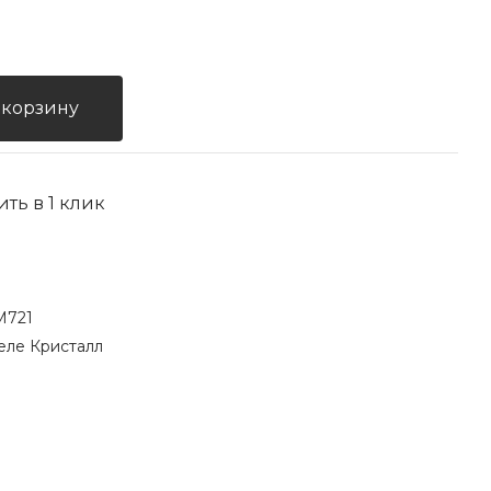
 корзину
ить в 1 клик
M721
еле Кристалл