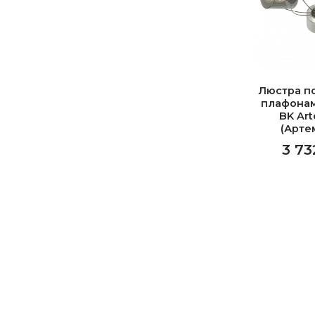
Люстра п
плафонам
BK Art
(Арте
3 73