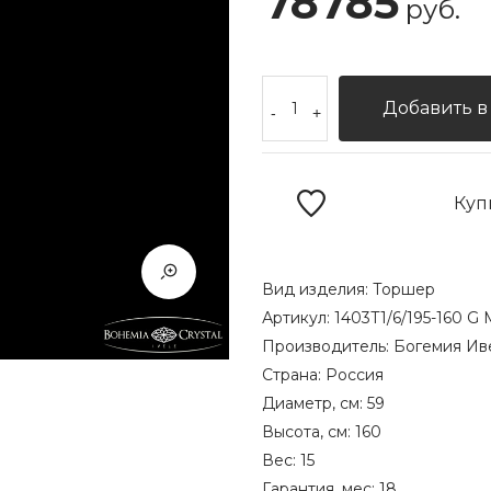
78785
руб.
Добавить в
-
+
Куп
Вид изделия:
Торшер
Артикул:
1403T1/6/195-160 G 
Производитель:
Богемия Ив
Страна:
Россия
Диаметр, см:
59
Высота, см:
160
Вес:
15
Гарантия, мес:
18