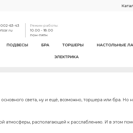
Ката
-002-63-43
Режим работы:
tcsr.ru
10.00 - 18.00
пон-пятн
ПОДВЕСЫ
БРА
ТОРШЕРЫ
НАСТОЛЬНЫЕ Л
ЭЛЕКТРИКА
Зачем нужно освещение над кроватью⁉️
НОВОСТИ
 основного света, ну и ещё, возможно, торшера или бра. Но 
ной атмосферы, располагающей к расслаблению. И в этом по