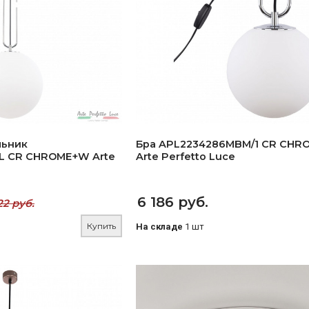
льник
Бра APL2234286MBM/1 CR CH
L CR CHROME+W Arte
Arte Perfetto Luce
6 186 руб.
22 руб.
Купить
На складе
1 шт