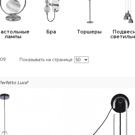
астольные
Бра
Торшеры
Подвес
лампы
светиль
209
Показывать на странице
x
Perfetto Luce