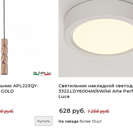
льник APL223QY-
Светильник накладной свето
E GOLD
3322.LDY6004M/6W/4K Arte Perf
Luce
628 руб.
6 руб.
1 256 руб.
Купить
На складе
более 10 шт