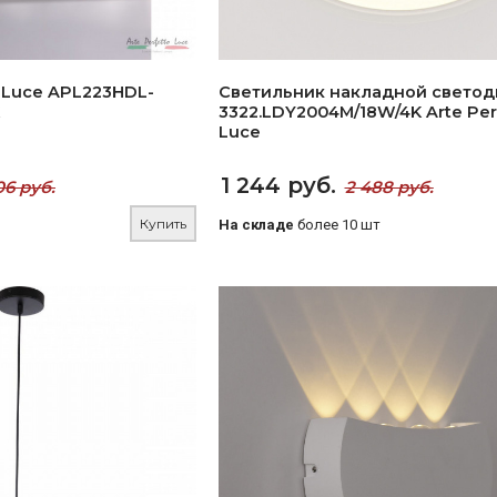
o Luce APL223HDL-
Светильник накладной свето
3322.LDY2004M/18W/4K Arte Per
Luce
1 244 руб.
06 руб.
2 488 руб.
Купить
На складе
более 10 шт