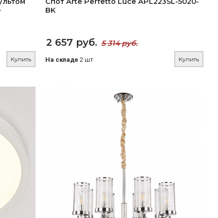
ультом
Спот Arte Perfetto Luce APL223SL-5020-
e
BK
2 657 руб.
5 314 руб.
Купить
Купить
На складе
2 шт