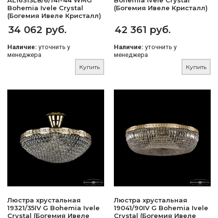
AL16313L8/6/141-44 WMG
Bohemia Ivele Crystal
Bohemia Ivele Crystal
(Богемия Ивеле Кристалл)
(Богемия Ивеле Кристалл)
34 062 руб.
42 361 руб.
Наличие:
уточнить у
Наличие:
уточнить у
менеджера
менеджера
Купить
Купить
Люстра хрустальная
Люстра хрустальная
19321/35IV G Bohemia Ivele
19041/90IV G Bohemia Ivele
Crystal (Богемия Ивеле
Crystal (Богемия Ивеле