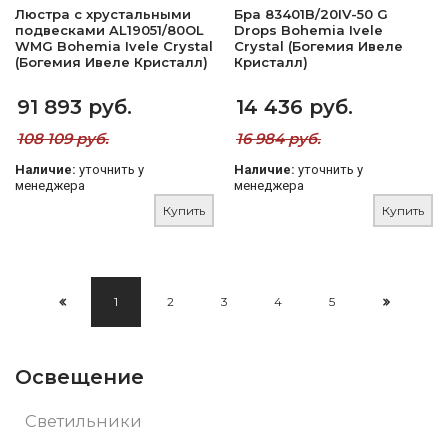
Люстра с хрустальными
Бра 83401B/20IV-50 G
подвесками AL19051/80OL
Drops Bohemia Ivele
WMG Bohemia Ivele Crystal
Crystal (Богемия Ивеле
(Богемия Ивеле Кристалл)
Кристалл)
91 893 руб.
14 436 руб.
108 109 руб.
16 984 руб.
Наличие:
уточнить у
Наличие:
уточнить у
менеджера
менеджера
Купить
Купить
1
2
3
4
5
Освещение
Светильники