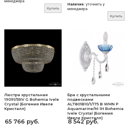
менеджера
Наличие:
уточнить у
Купить
менеджера
Купить
Люстра хрустальная
Бра с хрустальными
19091/55IV G Bohemia Ivele
подвесками
Crystal (Богемия Ивеле
AL7801B10/1/175 B WMN P
Кристалл)
Aquamarine/M-1H Bohemia
Ivele Crystal (Богемия
Ивеле Кристалл)
65 766 руб.
8 542 руб.