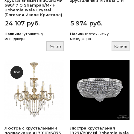
хрустальными плафонами
хрустальный 14781/15 G R
680/17 G Shampan/M-1H
Bohemia Ivele Crystal
(Богемия Ивеле Кристалл)
24 107 руб.
5 974 руб.
Наличие:
уточнить у
Наличие:
уточнить у
менеджера
менеджера
Купить
Купить
NEW
TOP
Люстра с хрустальными
Люстра хрустальная
подвесками AL79101/6/175
19271/80IV Ni Bohemia Ivele