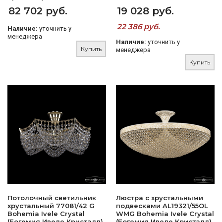
82 702 руб.
19 028 руб.
22 386 руб.
Наличие:
уточнить у
менеджера
Наличие:
уточнить у
Купить
менеджера
Купить
Потолочный светильник
Люстра с хрустальными
хрустальный 77081/42 G
подвесками AL19321/55OL
Bohemia Ivele Crystal
WMG Bohemia Ivele Crystal
(Богемия Ивеле Кристалл)
(Богемия Ивеле Кристалл)