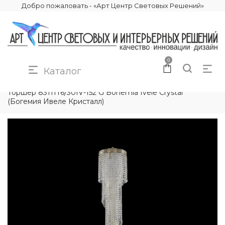
Добро пожаловать - «Арт Центр Световых Решений»
0
Каталог
КАТАЛОГ
ОСВЕЩЕНИЕ
ТОРШЕРЫ
Торшер 83111T6/30IV-152 G Bohemia Ivele Crystal
(Богемия Ивеле Кристалл)