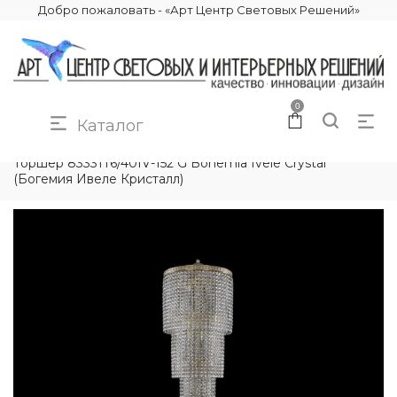
Добро пожаловать - «Арт Центр Световых Решений»
0
Каталог
КАТАЛОГ
ОСВЕЩЕНИЕ
ТОРШЕРЫ
Торшер 83331T6/40IV-152 G Bohemia Ivele Crystal
(Богемия Ивеле Кристалл)