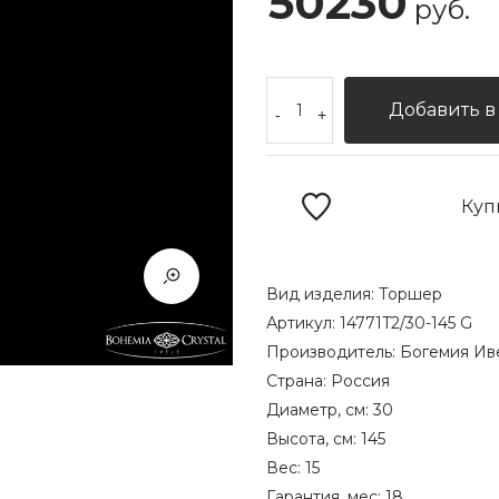
50230
руб.
Добавить в
-
+
Куп
Вид изделия:
Торшер
Артикул:
14771T2/30-145 G
Производитель:
Богемия Ив
Страна:
Россия
Диаметр, см:
30
Высота, см:
145
Вес:
15
Гарантия, мес:
18