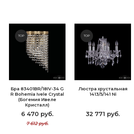
TOP
TOP
Бра 83401BR/18IV-34 G
Люстра хрустальная
R Bohemia Ivele Crystal
1413/5/141 Ni
(Богемия Ивеле
Кристалл)
6 470 руб.
32 771 руб.
7 612 руб.