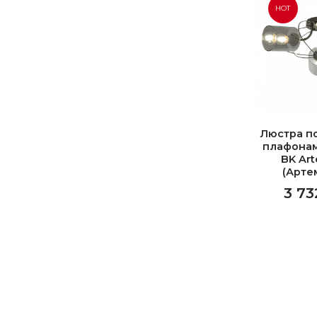
HOT
Люстра п
плафонам
BK Art
(Арте
3 73