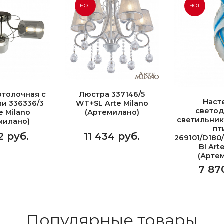
HOT
HOT
отолочная с
Люстра 337146/5
Наст
и 336336/3
WT+SL Arte Milano
свето
e Milano
(Артемилано)
светильник
милано)
пт
2 руб.
11 434 руб.
269101/D180
Bl Art
(Арте
7 87
Популярные товары