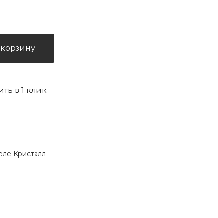
 корзину
ить в 1 клик
еле Кристалл