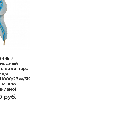
енный
диодный
 в виде пера
ицы
/H880/27W/3K
e Milano
милано)
0 руб.