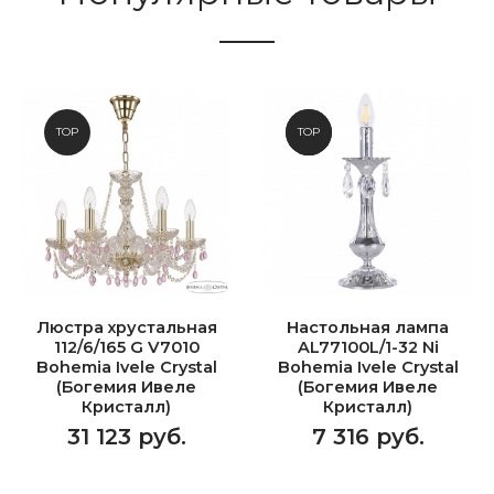
TOP
NEW
TOP
Люстра хрустальная
Настольная лампа
112/6/165 G V7010
AL77100L/1-32 Ni
Bohemia Ivele Crystal
Bohemia Ivele Crystal
(Богемия Ивеле
(Богемия Ивеле
Кристалл)
Кристалл)
31 123 руб.
7 316 руб.