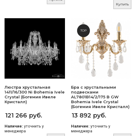
Купить
NEW
TOP
Люстра хрустальная
Бра с хрустальными
1411/16/300 Ni Bohemia Ivele
подвесками
Crystal (Богемия Ивеле
AL7801B14/2/175 B GW
Кристалл)
Bohemia Ivele Crystal
(Богемия Ивеле Кристалл)
121 266 руб.
13 892 руб.
Наличие:
уточнить у
Наличие:
уточнить у
менеджера
менеджера