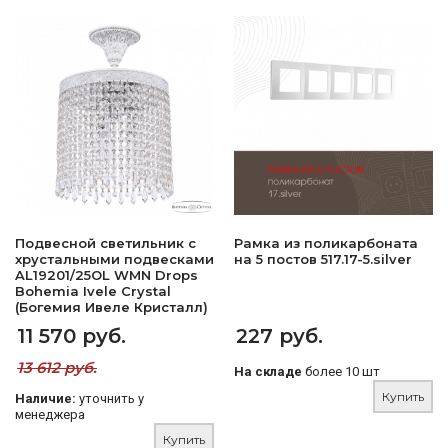
Подвесной светильник с
Рамка из поликарбоната
хрустальными подвесками
на 5 постов 517.17-5.silver
AL19201/25OL WMN Drops
Bohemia Ivele Crystal
(Богемия Ивеле Кристалл)
11 570 руб.
227 руб.
13 612 руб.
На складе
более 10 шт
Купить
Наличие:
уточнить у
менеджера
Купить