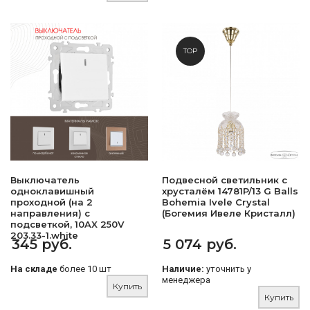
TOP
Выключатель
Подвесной светильник с
одноклавишный
хрусталём 14781P/13 G Balls
проходной (на 2
Bohemia Ivele Crystal
направления) с
(Богемия Ивеле Кристалл)
подсветкой, 10AX 250V
203.33-1.white
345 руб.
5 074 руб.
На складе
более 10 шт
Наличие:
уточнить у
менеджера
Купить
Купить