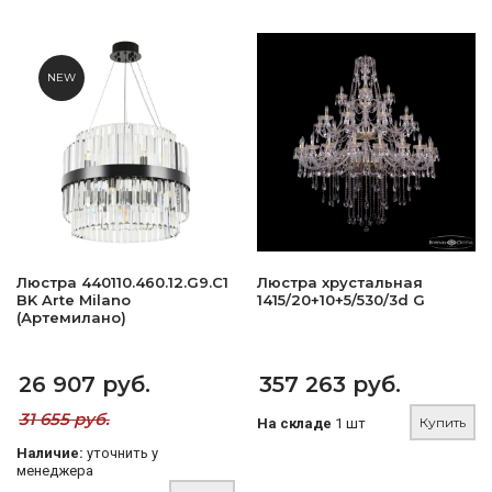
NEW
Люстра 440110.460.12.G9.C1
Люстра хрустальная
BK Arte Milano
1415/20+10+5/530/3d G
(Артемилано)
26 907 руб.
357 263 руб.
31 655 руб.
Купить
На складе
1 шт
Наличие:
уточнить у
менеджера